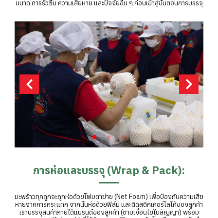
ขนาด การรั่วซึม ความเสียหาย และปัจจัยอื่น ๆ ก่อนเข้าสู่ขั้นตอนการบรรจุ
การห่อและบรรจุ (Wrap & Pack):
มะพร้าวทุกลูกจะถูกห่อด้วยโฟมตาข่าย (Net Foam) เพื่อป้องกันความเสีย
หายจากการกระแทก จากนั้นห่อด้วยฟิล์ม และติดสติกเกอร์โลโก้ของลูกค้า
เราบรรจุสินค้าภายใต้แบรนด์ของลูกค้า (ตามเงื่อนไขในสัญญา) พร้อม