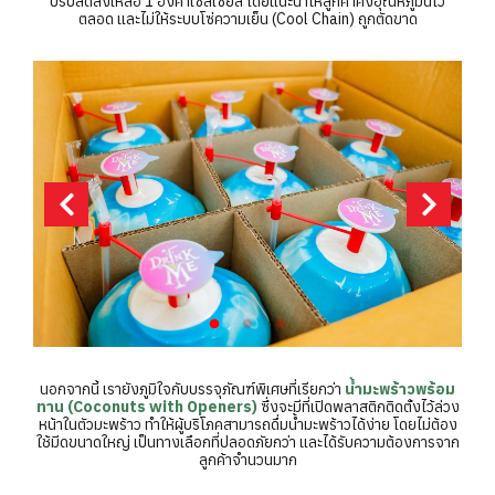
ปรับลดลงเหลือ 1 องศาเซลเซียส โดยแนะนำให้ลูกค้าคงอุณหภูมินี้ไว้
ตลอด และไม่ให้ระบบโซ่ความเย็น (Cool Chain) ถูกตัดขาด
นอกจากนี้ เรายังภูมิใจกับบรรจุภัณฑ์พิเศษที่เรียกว่า
น้ำมะพร้าวพร้อม
ทาน (Coconuts with Openers)
ซึ่งจะมีที่เปิดพลาสติกติดตั้งไว้ล่วง
หน้าในตัวมะพร้าว ทำให้ผู้บริโภคสามารถดื่มน้ำมะพร้าวได้ง่าย โดยไม่ต้อง
ใช้มีดขนาดใหญ่ เป็นทางเลือกที่ปลอดภัยกว่า และได้รับความต้องการจาก
ลูกค้าจำนวนมาก