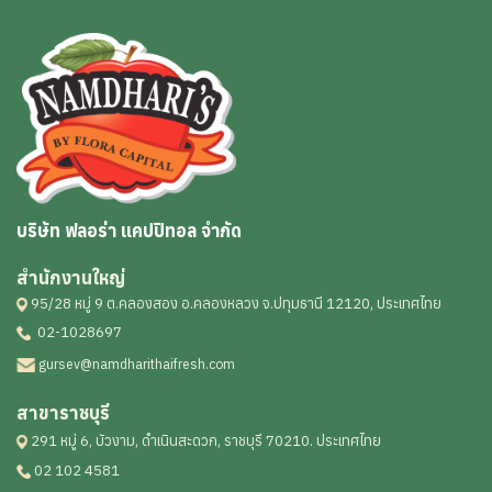
บริษัท ฟลอร่า แคปปิทอล จำกัด
สำนักงานใหญ่
95/28 หมู่ 9 ต.คลองสอง อ.คลองหลวง จ.ปทุมธานี 12120, ประเทศไทย
02-1028697
gursev@namdharithaifresh.com
สาขาราชบุรี
291 หมู่ 6, บัวงาม, ดำเนินสะดวก, ราชบุรี 70210. ประเทศไทย
02 102 4581