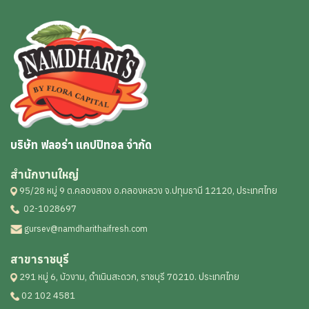
บริษัท ฟลอร่า แคปปิทอล จำกัด
สำนักงานใหญ่
95/28 หมู่ 9 ต.คลองสอง อ.คลองหลวง จ.ปทุมธานี 12120, ประเทศไทย
02-1028697
gursev@namdharithaifresh.com
สาขาราชบุรี
291 หมู่ 6, บัวงาม, ดำเนินสะดวก, ราชบุรี 70210. ประเทศไทย
02 102 4581