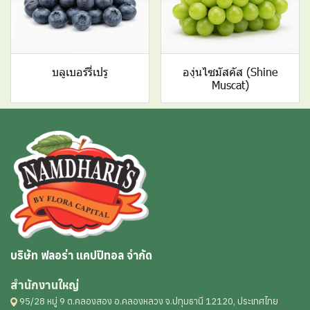
บลูเบอร์รี่เปรู
องุ่นไซมัสคัส (Shine
Muscat)
บริษัท ฟลอร่า แคปปิทอล จำกัด
สำนักงานใหญ่
95/28 หมู่ 9 ต.คลองสอง อ.คลองหลวง จ.ปทุมธานี 12120, ประเทศไทย