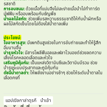
รสชาติ
การอบขนม:
ด้วยเนื้อที่แน่นจึงไม่เละง่ายเมื่อนำไปทำทาร์ต
มัฟฟิน หรืออบพร้อมกับธัญพืช
น้ำผลไม้สกัด:
ช่วยเพิ่มรสหวานธรรมชาติให้กับน้ำผักหรือ
ผลไม้สกัดเย็นโดยไม่ต้องใส่น้ำตาลเพิ่ม
ประโยชน์:
ใยอาหารสูง:
มีเพกตินสูงช่วยในการขับถ่ายและทำให้รู้สึก
อิ่มนานขึ้น
บำรุงหัวใจ:
มีสารโพลีฟีนอลและฟลาโวนอยด์ช่วยลดความ
เสี่ยงโรคหลอดเลือดและหัวใจ
เสริมภูมิคุ้มกัน:
เป็นแหล่งวิตามินซีและวิตามินบีรวม ช่วย
บำรุงระบบประสาทและภูมิคุ้มกัน
ดัชนีน้ำตาลต่ำ:
ให้พลังงานอย่างช้าๆ ช่วยให้ระดับน้ำตาลใน
เลือดคงที่
แอปเปิลกาล่าตุรกี
นำเข้า