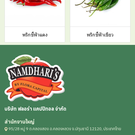
พริกชี้ฟ้าแดง
พริกชี้ฟ้าเขียว
บริษัท ฟลอร่า แคปปิทอล จำกัด
สำนักงานใหญ่
95/28 หมู่ 9 ต.คลองสอง อ.คลองหลวง จ.ปทุมธานี 12120, ประเทศไทย