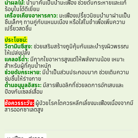
น้ำผลไม้:
นำมาคั้นเป็นน้ำมะเฟือง ช่วยดับกระหายและแก้
ร้อนในได้ดีเยี่ยม
เครื่องเคียงอาหารคาว:
มะเฟืองเปรี้ยวนิยมนำมาฝานเป็น
ชิ้นเล็กๆ ทานคู่กับแหนมเนือง หรือใส่ในยำเพื่อเพิ่มความ
เปรี้ยวสดชื่น
ประโยชน์:
วิตามินซีสูง:
ช่วยเสริมสร้างภูมิคุ้มกันและบำรุงผิวพรรณ
ให้เปล่งปลั่ง
แคลอรี่ต่ำ:
มีกากใยอาหารสูงแต่ให้พลังงานน้อย เหมาะ
สำหรับผู้ที่คุมน้ำหนัก
ช่วยดับกระหาย:
มีน้ำเป็นส่วนประกอบมาก ช่วยเติมความ
ชุ่มชื้นให้ร่างกาย
ต้านอนุมูลอิสระ:
มีสารฟีนอลิกที่ช่วยลดการอักเสบและ
ป้องกันเซลล์เสื่อม
ข้อควรระวัง:
ผู้ป่วยโรคไตควรหลีกเลี่ยงมะเฟืองเนื่องจากมี
สารออกซาเลตสูง