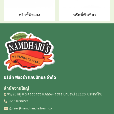
พริกชี้ฟ้าแดง
พริกชี้ฟ้าเขียว
บริษัท ฟลอร่า แคปปิทอล จำกัด
สำนักงานใหญ่
95/28 หมู่ 9 ต.คลองสอง อ.คลองหลวง จ.ปทุมธานี 12120, ประเทศไทย
02-1028697
gursev@namdharithaifresh.com