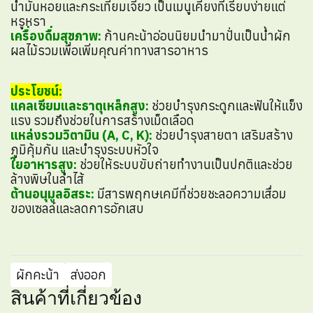
น้ำมันหอยและกระเทียมเจียว เป็นเมนูเคียงที่เรียบง่ายแต่
หรูหรา
เครื่องดื่มสุขภาพ:
ก้านคะน้าอ่อนนิยมนำมาปั่นเป็นน้ำผัก
ผลไม้รวมเพื่อเพิ่มคุณค่าทางสารอาหาร
ประโยชน์:
แคลเซียมและธาตุเหล็กสูง:
ช่วยบำรุงกระดูกและฟันให้แข็ง
แรง รวมถึงช่วยในการสร้างเม็ดเลือด
แหล่งรวมวิตามิน (A, C, K):
ช่วยบำรุงสายตา เสริมสร้าง
ภูมิคุ้มกัน และบำรุงระบบหัวใจ
ใยอาหารสูง:
ช่วยให้ระบบขับถ่ายทำงานเป็นปกติและช่วย
ล้างพิษในลำไส้
ต้านอนุมูลอิสระ:
มีสารพฤกษเคมีที่ช่วยชะลอความเสื่อม
ของเซลล์และลดการอักเสบ
ผักคะน้า
ส่งออก
สินค้าที่เกี่ยวข้อง