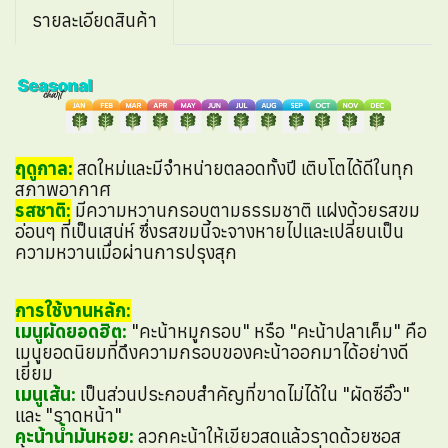
รายละเอียดสินค้า
ฤดูกาล:
สดใหม่และมีจำหน่ายตลอดทั้งปี เติบโตได้ดีในทุก
สภาพอากาศ
รสชาติ:
มีความหวานกรอบตามธรรมชาติ แฝงด้วยรสขม
อ่อนๆ ที่เป็นเสน่ห์ ซึ่งรสขมนี้จะจางหายไปและเปลี่ยนเป็น
ความหวานเมื่อผ่านการปรุงสุก
การใช้งานหลัก:
เมนูผัดยอดฮิต:
"คะน้าหมูกรอบ" หรือ "คะน้าปลาเค็ม" คือ
เมนูยอดนิยมที่ดึงความกรอบของคะน้าออกมาได้อย่างดี
เยี่ยม
เมนูเส้น:
เป็นส่วนประกอบสำคัญที่ขาดไม่ได้ใน "ผัดซีอิ๊ว"
และ "ราดหน้า"
คะน้าน้ำมันหอย:
ลวกคะน้าให้เขียวสดแล้วราดด้วยซอส