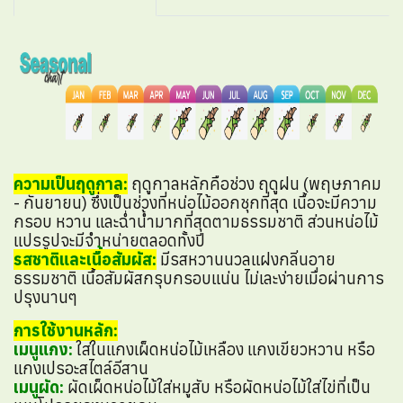
ความเป็นฤดูกาล:
ฤดูกาลหลักคือช่วง ฤดูฝน (พฤษภาคม
- กันยายน) ซึ่งเป็นช่วงที่หน่อไม้ออกชุกที่สุด เนื้อจะมีความ
กรอบ หวาน และฉ่ำน้ำมากที่สุดตามธรรมชาติ ส่วนหน่อไม้
แปรรูปจะมีจำหน่ายตลอดทั้งปี
รสชาติและเนื้อสัมผัส:
มีรสหวานนวลแฝงกลิ่นอาย
ธรรมชาติ เนื้อสัมผัสกรุบกรอบแน่น ไม่เละง่ายเมื่อผ่านการ
ปรุงนานๆ
การใช้งานหลัก:
เมนูแกง:
ใส่ในแกงเผ็ดหน่อไม้เหลือง แกงเขียวหวาน หรือ
แกงเปรอะสไตล์อีสาน
เมนูผัด:
ผัดเผ็ดหน่อไม้ใส่หมูสับ หรือผัดหน่อไม้ใส่ไข่ที่เป็น