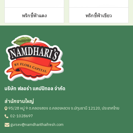
พริกชี้ฟ้าแดง
พริกชี้ฟ้าเขียว
บริษัท ฟลอร่า แคปปิทอล จำกัด
สำนักงานใหญ่
95/28 หมู่ 9 ต.คลองสอง อ.คลองหลวง จ.ปทุมธานี 12120, ประเทศไทย
02-1028697
gursev@namdharithaifresh.com