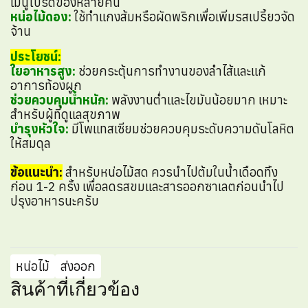
เมนูโปรดของหลายคน
หน่อไม้ดอง:
ใช้ทำแกงส้มหรือผัดพริกเพื่อเพิ่มรสเปรี้ยวจัด
จ้าน
ประโยชน์:
ใยอาหารสูง:
ช่วยกระตุ้นการทำงานของลำไส้และแก้
อาการท้องผูก
ช่วยควบคุมน้ำหนัก:
พลังงานต่ำและไขมันน้อยมาก เหมาะ
สำหรับผู้ที่ดูแลสุขภาพ
บำรุงหัวใจ:
มีโพแทสเซียมช่วยควบคุมระดับความดันโลหิต
ให้สมดุล
ข้อแนะนำ:
สำหรับหน่อไม้สด ควรนำไปต้มในน้ำเดือดทิ้ง
ก่อน 1-2 ครั้ง เพื่อลดรสขมและสารออกซาเลตก่อนนำไป
ปรุงอาหารนะครับ
หน่อไม้
ส่งออก
สินค้าที่เกี่ยวข้อง