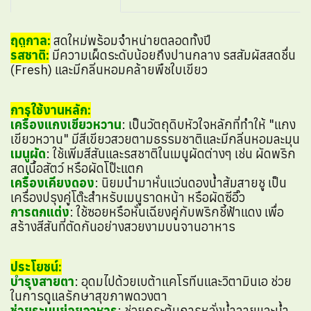
ฤดูกาล:
สดใหม่พร้อมจำหน่ายตลอดทั้งปี
รสชาติ:
มีความเผ็ดระดับน้อยถึงปานกลาง รสสัมผัสสดชื่น
(Fresh) และมีกลิ่นหอมคล้ายพืชใบเขียว
การใช้งานหลัก:
เครื่องแกงเขียวหวาน
: เป็นวัตถุดิบหัวใจหลักที่ทำให้ "แกง
เขียวหวาน" มีสีเขียวสวยตามธรรมชาติและมีกลิ่นหอมละมุน
เมนูผัด
: ใช้เพิ่มสีสันและรสชาติในเมนูผัดต่างๆ เช่น ผัดพริก
สดเนื้อสัตว์ หรือผัดโป๊ะแตก
เครื่องเคียงดอง
: นิยมนำมาหั่นแว่นดองน้ำส้มสายชู เป็น
เครื่องปรุงคู่โต๊ะสำหรับเมนูราดหน้า หรือผัดซีอิ๊ว
การตกแต่ง
: ใช้ซอยหรือหั่นเฉียงคู่กับพริกชี้ฟ้าแดง เพื่อ
สร้างสีสันที่ตัดกันอย่างสวยงามบนจานอาหาร
ประโยชน์:
บำรุงสายตา
: อุดมไปด้วยเบต้าแคโรทีนและวิตามินเอ ช่วย
ในการดูแลรักษาสุขภาพดวงตา
ช่วยระบบย่อยอาหาร
: ช่วยกระตุ้นการหลั่งน้ำลายและน้ำ