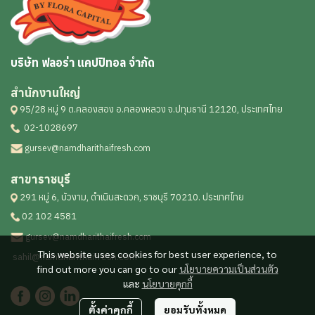
บริษัท ฟลอร่า แคปปิทอล จำกัด
สำนักงานใหญ่
95/28 หมู่ 9 ต.คลองสอง อ.คลองหลวง จ.ปทุมธานี 12120, ประเทศไทย
02-1028697
gursev@namdharithaifresh.com
สาขาราชบุรี
291 หมู่ 6, บัวงาม, ดำเนินสะดวก, ราชบุรี 70210. ประเทศไทย
02 102 4581
gursev@namdharithaifresh.com
This website uses cookies for best user experience, to
sahil@namdharithaifresh.com
find out more you can go to our
นโยบายความเป็นส่วนตัว
และ
นโยบายคุกกี้
ตั้งค่าคุกกี้
ยอมรับทั้งหมด