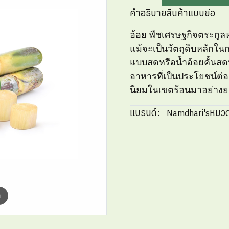
คำอธิบายสินค้าแบบย่อ
อ้อย พืชเศรษฐกิจตระกูลห
แม้จะเป็นวัตถุดิบหลักใ
แบบสดหรือน้ำอ้อยคั้นสดน
อาหารที่เป็นประโยชน์ต่อร่
นิยมในเขตร้อนมาอย่าง
แบรนด์:
หมวด
Namdhari's
m