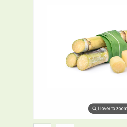
⚲
Hover to zoo