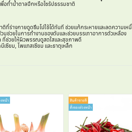
เพื่อทำน้ำตาลปึกหรือไซรัปธรรมชาติ
ิที่ร่างกายดูดซึมไปใช้ได้ทันที ช่วยแก้กระหายและลดความเหนื
ส่วนช่วยในการทำงานของตับและช่วยบรรเทาอาการตัวเหลือง
 ที่ช่วยให้ผิวพรรณดูสดใสและสุขภาพดี
นีเซียม, โพแทสเซียม และธาตุเหล็ก
วงหน้า
สินค้าขายดี
สั่งจองล่วงหน้า