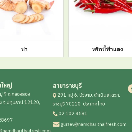
ข่า
พริกชี้ฟ้าแดง
นใหญ่
สาขาราชบุรี
ู่ 9 ต.คลองสอง
291 หมู่ 6, บัวงาม, ดำเนินสะดวก,
 จ.ปทุมธานี 12120,
ราชบุรี 70210. ประเทศไทย
02 102 4581
28697
gursev@namdharithaifresh.com
@namdharithaifresh.com