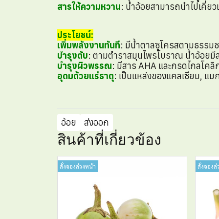
สารให้ความหวาน
: น้ำอ้อยสามารถนำไปเคี่ยว
ประโยชน์:
เพิ่มพลังงานทันที
: มีน้ำตาลซูโครสตามธรรมชาต
บำรุงตับ
: ตามตำราสมุนไพรโบราณ น้ำอ้อยมี
บำรุงผิวพรรณ
: มีสาร AHA และกรดไกลโคลิก
อุดมด้วยแร่ธาตุ
: เป็นแหล่งของแคลเซียม, แมก
อ้อย
ส่งออก
สินค้าที่เกี่ยวข้อง
สั่งจองล่วงหน้า
สั่งจองล่