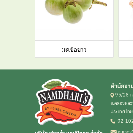
มะเขือขาว
สำนักงา
95/28 หม
อ.คลองหลวง
ประเทศไทย
02-10
gursev