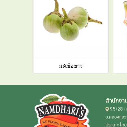
มะเขือขาว
สำนักงา
95/28 หม
อ.คลองหลวง
ประเทศไทย