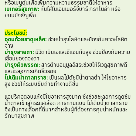
หรือเมนูตุ๋นเพื่อเพิ่มความหวานธรรมชาติให้อาหาร
เบเกอรี่สุขภาพ:
หั่นใส่ในเอนเนอร์จี้บาร์ กราโนล่า หรือ
ขนมปังธัญพืช
ประโยชน์:
อุดมด้วยธาตุเหล็ก:
ช่วยบำรุงโลหิตและป้องกันภาวะโลหิต
จาง
บำรุงสายตา:
มีวิตามินเอและซีแซนทีนสูง ช่วยป้องกันความ
เสื่อมของดวงตา
บำรุงผิวพรรณ:
สารต้านอนุมูลอิสระช่วยให้ผิวดูสุขภาพดี
และชะลอการเกิดริ้วรอย
ไม่เติมน้ำตาลทราย:
เป็นผลไม้ดัชนีน้ำตาลต่ำ ให้ใยอาหาร
สูง ช่วยให้ระบบขับถ่ายทำงานดีขึ้น
แอปริคอตอบแห้งมีใยอาหารสูงมาก ซึ่งช่วยชะลอการดูดซึม
น้ำตาลเข้าสู่กระแสเลือด การทานแบบ ไม่เติมน้ำตาลทราย
จึงเป็นทางเลือกที่ดีมากสำหรับผู้ที่ต้องการคุมน้ำหนักและ
รักษาสุขภาพ