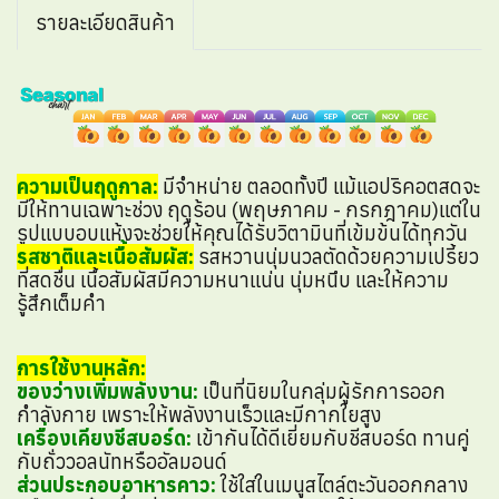
รายละเอียดสินค้า
ความเป็นฤดูกาล:
มีจำหน่าย ตลอดทั้งปี แม้แอปริคอตสดจะ
มีให้ทานเฉพาะช่วง ฤดูร้อน (พฤษภาคม - กรกฎาคม)แต่ใน
รูปแบบอบแห้งจะช่วยให้คุณได้รับวิตามินที่เข้มข้นได้ทุกวัน
รสชาติและเนื้อสัมผัส:
รสหวานนุ่มนวลตัดด้วยความเปรี้ยว
ที่สดชื่น เนื้อสัมผัสมีความหนาแน่น นุ่มหนึบ และให้ความ
รู้สึกเต็มคำ
การใช้งานหลัก:
ของว่างเพิ่มพลังงาน:
เป็นที่นิยมในกลุ่มผู้รักการออก
กำลังกาย เพราะให้พลังงานเร็วและมีกากใยสูง
เครื่องเคียงชีสบอร์ด:
เข้ากันได้ดีเยี่ยมกับชีสบอร์ด ทานคู่
กับถั่ววอลนัทหรืออัลมอนด์
ส่วนประกอบอาหารคาว:
ใช้ใส่ในเมนูสไตล์ตะวันออกกลาง