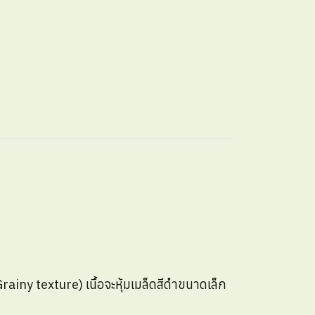
rainy texture) เนื้อจะหุ้มเมล็ดสีดำขนาดเล็ก