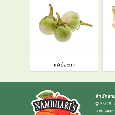
มะเขือขาว
สำนักงา
95/28 หม
อ.คลองหลวง