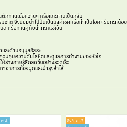
้ช้อนตักทานเนื้อหวานๆ หรือแกะทานเป็นกลีบ
ชาติ จึงนิยมนำไปปั่นเป็นมิลค์เชคหรือทำเป็นไอศกรีมกะทิน้อย
 หรือทานคู่กับน้ำกะทิแช่เย็น
ัดและต้านอนุมูลอิสระ
วยควบคุมความดันโลหิตและดูแลการทำงานของหัวใจ
ห้ร่างกายรู้สึกสดชื่นอย่างรวดเร็ว
ทาอาการท้องผูกและบำรุงลำไส้
วงหน้า
สินค้าขายดี