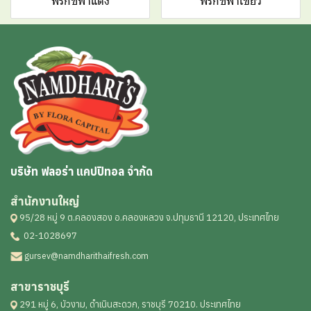
พริกชี้ฟ้าแดง
พริกชี้ฟ้าเขียว
บริษัท ฟลอร่า แคปปิทอล จำกัด
สำนักงานใหญ่
95/28 หมู่ 9 ต.คลองสอง อ.คลองหลวง จ.ปทุมธานี 12120, ประเทศไทย
02-1028697
gursev@namdharithaifresh.com
สาขาราชบุรี
291 หมู่ 6, บัวงาม, ดำเนินสะดวก, ราชบุรี 70210. ประเทศไทย