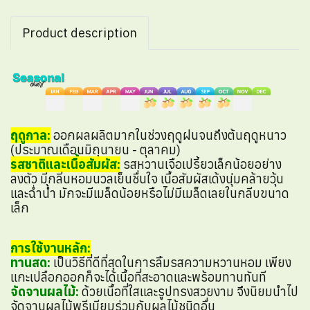
Product description
ฤดูกาล:
ออกผลผลิตมากในช่วงฤดูฝนจนถึงต้นฤดูหนาว
(ประมาณเดือนมิถุนายน - ตุลาคม)
รสชาติและเนื้อสัมผัส:
รสหวานเจือเปรี้ยวเล็กน้อยอย่าง
ลงตัว มีกลิ่นหอมนวลเย็นชื่นใจ เนื้อสัมผัสเด้งนุ่มคล้ายวุ้น
และฉ่ำน้ำ มักจะมีเมล็ดน้อยหรือไม่มีเมล็ดเลยในกลีบขนาด
เล็ก
การใช้งานหลัก:
ทานสด:
เป็นวิธีที่ดีที่สุดในการลิ้มรสความหวานหอม เพียง
แกะเปลือกออกก็จะได้เนื้อที่สะอาดและพร้อมทานทันที
จัดจานผลไม้:
ด้วยเนื้อที่ใสและรูปทรงสวยงาม จึงนิยมนำไป
จัดจานผลไม้พรีเมียมร่วมกับผลไม้ชนิดอื่น