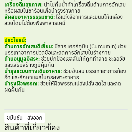
เครื่องดื่มสุขภาพ:
นำไปคั้นน้ำทำเครื่องดื่มต้านการอักเสบ
หรือผสมในชาร้อนเพื่อบำรุงร่างกาย
สีผสมอาหารธรรมชาติ:
ใช้แต่งสีอาหารและขนมให้เหลือง
สวยโดยไม่ต้องพึ่งพาสารเคมี
ประโยชน์:
ต้านการอักเสบดีเยี่ยม:
มีสาร เคอร์คูมิน (Curcumin) ช่วย
บรรเทาอาการปวดข้อและลดการอักเสบในร่างกาย
ต้านอนุมูลอิสระ:
ช่วยปกป้องเซลล์ไม่ให้ถูกทำลาย ชะลอวัย
และเสริมสร้างภูมิคุ้มกัน
บำรุงระบบทางเดินอาหาร:
ช่วยขับลม บรรเทาอาการท้อง
อืด และรักษาแผลในกระเพาะอาหาร
บำรุงผิวพรรณ:
ช่วยให้ผิวพรรณเปล่งปลั่ง สดใส และลด
ผดผื่นคัน
ขมิ้นชัน
ส่งออก
สินค้าที่เกี่ยวข้อง