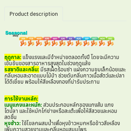
Product description
ฤดูกาล:
แข็งแรงและมีจำหน่ายตลอดทั้งปี โดยจะมีความ
เข้มข้นของสารอาหารสูงสุดในช่วงฤดูแล้ง
รสชาติและกลิ่น:
มีรสเผ็ดร้อนซ่า แฝงความขมเล็กน้อยและ
กลิ่นหอมสะอาดแบบไม้ป่า ช่วยดับกลิ่นคาวเนื้อสัตว์และปลา
ได้ดีเยี่ยม พร้อมให้สีเหลืองทองที่น่ารับประทาน
การใช้งานหลัก:
เมนูแกงและหมัก:
ส่วนประกอบหลักของแกงส้ม แกง
ไตปลา และใช้หมักไก่ย่างหรือสะเต๊ะเพื่อให้สีสวยและหอม
สดชื่น
หุงข้าว:
ใช้โขลกผสมน้ำเพื่อหุงข้าวหมกหรือข้าวสีเหลือง
เพิ่มความสวยงามและกลิ่นหอมสมุนไพร