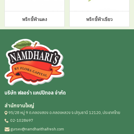
พริกชี้ฟ้าแดง
พริกชี้ฟ้าเขียว
บริษัท ฟลอร่า แคปปิทอล จำกัด
สำนักงานใหญ่
95/28 หมู่ 9 ต.คลองสอง อ.คลองหลวง จ.ปทุมธานี 12120, ประเทศไทย
02-1028697
gursev@namdharithaifresh.com